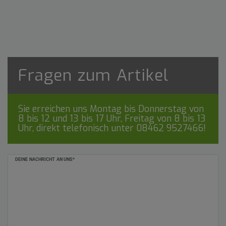
Fragen zum Artikel
Sie erreichen uns Montag bis Donnerstag von
8 bis 12 und 13 bis 17 Uhr, Freitag von 8 bis 13
Uhr, direkt telefonisch unter
08462 9527466
!
Ceres::Template.mailFormHoneypotLabel
DEINE NACHRICHT AN UNS*