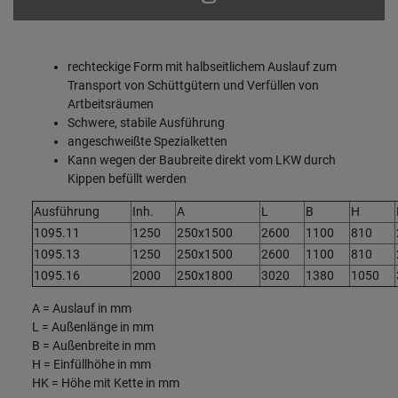
rechteckige Form mit halbseitlichem Auslauf zum
Transport von Schüttgütern und Verfüllen von
Artbeitsräumen
Schwere, stabile Ausführung
angeschweißte Spezialketten
Kann wegen der Baubreite direkt vom LKW durch
Kippen befüllt werden
Ausführung
Inh.
A
L
B
H
1095.11
1250
250x1500
2600
1100
810
1095.13
1250
250x1500
2600
1100
810
1095.16
2000
250x1800
3020
1380
1050
A = Auslauf in mm
L = Außenlänge in mm
B = Außenbreite in mm
H = Einfüllhöhe in mm
HK = Höhe mit Kette in mm