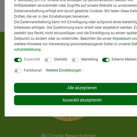
IP-Adresse), um z.B. Inhalte und Anzeigen zu personalisieren, Medien von
Drittanbietern einzubinden oder Zugriffe auf unsere Website zu analysieren
Datenverarbeitung erfolgt erst durch gesetzte Cookies. Wir teilen diese Dat
Dritten, die wir in den Einstellungen benennen.
Die Datenverarbeitung kann mit Einwilligung oder aufgrund eines berechti
Interesses erfolgen. Die Zustimmung kann erteilt oder abgelehnt werden. E
besteht das Recht, nicht einzuwilligen und die Einwilligung zu einem späte
Zeitpunkt zu ändern oder zu widerrufen. Beachten Sie unser
Impressum
un
KUNDENMEINUNGEN
weitere Hinweise zur Verwendung personenbezogener Daten in unserer
Dat
schutz­erklärung
.
Essenziell
Statistik
Marketing
Externe Medien
Funktional
Weitere Einstellungen
Alle akzeptieren
Auswahl akzeptieren
Google Bewertungen