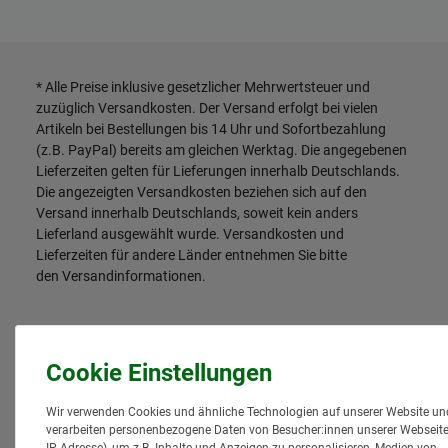
* Alle Preise inklusive gesetzlicher Mehrwertsteuer und
zuzüglich
Versandkosten
. Der Versand erfolgt bei vielen
Artikeln bei Bestellungen bis 14 Uhr und Sofortbezahlung
(z.B. PayPal) bereits am gleichen Werktag. Die angegebenen
Lieferzeiten gelten für Lieferungen innerhalb Deutschlands.
Die angezeigten Versandkosten beziehen sich auf den
Versand innerhalb Deutschlands, soweit kein anders
Lieferland ausgewählt wurde. Versandkosten und
Lieferzeiten für andere Länder entnehmen Sie bitte
den
Versandinformationen
.
Wir verwenden Cookies und ähnliche Technologien auf unserer Website un
verarbeiten personenbezogene Daten von Besucher:innen unserer Webseite 