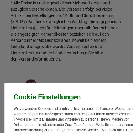
* Alle Preise inklusive gesetzlicher Mehrwertsteuer und
zuzüglich
Versandkosten
. Der Versand erfolgt bei vielen
Artikeln bei Bestellungen bis 14 Uhr und Sofortbezahlung
(z.B. PayPal) bereits am gleichen Werktag. Die angegebenen
Lieferzeiten gelten für Lieferungen innerhalb Deutschlands.
Die angezeigten Versandkosten beziehen sich auf den
Versand innerhalb Deutschlands, soweit kein anders
Lieferland ausgewählt wurde. Versandkosten und
Lieferzeiten für andere Länder entnehmen Sie bitte
den
Versandinformationen
.
Wir verwenden Cookies und ähnliche Technologien auf unserer Website un
verarbeiten personenbezogene Daten von Besucher:innen unserer Webseite 
IP-Adresse), um z.B. Inhalte und Anzeigen zu personalisieren, Medien von
Drittanbietern einzubinden oder Zugriffe auf unsere Website zu analysieren
Datenverarbeitung erfolgt erst durch gesetzte Cookies. Wir teilen diese Dat