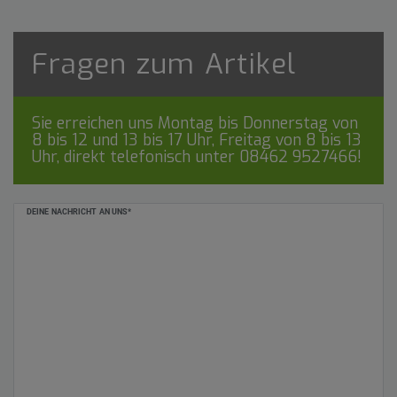
Fragen zum Artikel
Sie erreichen uns Montag bis Donnerstag von
8 bis 12 und 13 bis 17 Uhr, Freitag von 8 bis 13
Uhr, direkt telefonisch unter
08462 9527466
!
Ceres::Template.mailFormHoneypotLabel
DEINE NACHRICHT AN UNS*