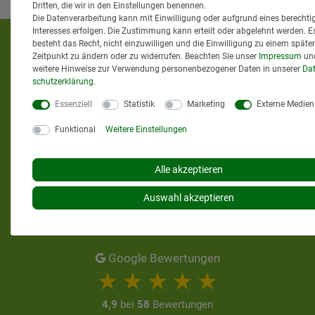
Dritten, die wir in den Einstellungen benennen.
Die Datenverarbeitung kann mit Einwilligung oder aufgrund eines berechti
Interesses erfolgen. Die Zustimmung kann erteilt oder abgelehnt werden. E
KUNDENMEINUNGEN
besteht das Recht, nicht einzuwilligen und die Einwilligung zu einem späte
Zeitpunkt zu ändern oder zu widerrufen. Beachten Sie unser
Impressum
un
weitere Hinweise zur Verwendung personenbezogener Daten in unserer
Dat
schutz­erklärung
.
Essenziell
Statistik
Marketing
Externe Medien
Funktional
Weitere Einstellungen
Alle akzeptieren
Auswahl akzeptieren
Google Bewertungen
4,9
bei
58
Bewertungen