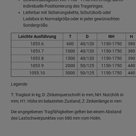
individuelle Positionierung des Trageringes.
Lieferbar mit Sicherungskette, Schutzkorb oder
Ladebox in Normalgröße oder in jeder gewünschten
Sondergröße.
Leichte Ausführung
T
D
NH
H
1053.6
600
40/120
1150-1750
380
1053.7
1000
40/120
1150-1750
380
1053.8
1500
40/120
1150-1750
390
1053.9
2000
50/125
1150-1750
440
1053.10
3000
50/125
1150-1750
440
Legende:
T: Traglast in kg; D: Zinkenquerschnitt in mm; NH: Nutzhöh in
mm; H1: Höhe im belasteten Zustand; Z: Zinkenlänge in mm
Die angegebenen Tragfähigkeiten gelten bei einem Abstand
des Lastschwerpunktes von 680 mm vom Holm.