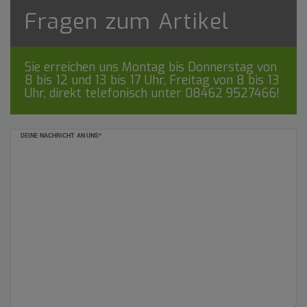
Fragen zum Artikel
Sie erreichen uns Montag bis Donnerstag von
8 bis 12 und 13 bis 17 Uhr, Freitag von 8 bis 13
Uhr, direkt telefonisch unter
08462 9527466
!
Ceres::Template.mailFormHoneypotLabel
DEINE NACHRICHT AN UNS*