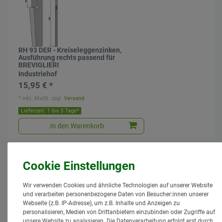
RH 93 DER - Kreiseleggenzinken,
Ausführung rechts passend für
BREVIGLIERI
Industriehof
15,95 € *
*
inkl. MwSt.
zzgl.
Versand
Lieferzeit: 1 bis 3 Tage*
In den Warenkorb
Wir verwenden Cookies und ähnliche Technologien auf unserer Website
und verarbeiten personenbezogene Daten von Besucher:innen unserer
Webseite (z.B. IP-Adresse), um z.B. Inhalte und Anzeigen zu
personalisieren, Medien von Drittanbietern einzubinden oder Zugriffe auf
Schraube mit Sicherungsmutter -
unsere Website zu analysieren. Die Datenverarbeitung erfolgt erst durch