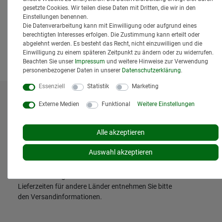
M12x1,25 Länge: 20/45 mm - 12.9
gesetzte Cookies. Wir teilen diese Daten mit Dritten, die wir in den
6,95 € *
Einstellungen benennen.
*
inkl. MwSt.
zzgl.
Versand
Die Datenverarbeitung kann mit Einwilligung oder aufgrund eines
berechtigten Interesses erfolgen. Die Zustimmung kann erteilt oder
Lieferzeit: 1 bis 3 Tage*
abgelehnt werden. Es besteht das Recht, nicht einzuwilligen und die
In den Warenkorb
Einwilligung zu einem späteren Zeitpunkt zu ändern oder zu widerrufen.
Beachten Sie unser
Impressum
und weitere Hinweise zur Verwendung
personenbezogener Daten in unserer
Daten­schutz­erklärung
.
Essenziell
Statistik
Marketing
* Alle Preise inklusive gesetzlicher Mehrwertsteuer und
Externe Medien
Funktional
Weitere Einstellungen
zuzüglich
Versandkosten
. Der Versand erfolgt bei vielen
Artikeln bei Bestellungen bis 14 Uhr und Sofortbezahlung
Alle akzeptieren
(z.B. PayPal) bereits am gleichen Werktag. Die angegebenen
Lieferzeiten gelten für Lieferungen innerhalb Deutschlands.
Auswahl akzeptieren
Die angezeigten Versandkosten beziehen sich auf den
Versand innerhalb Deutschlands, soweit kein anders
Lieferland ausgewählt wurde. Versandkosten und
Lieferzeiten für andere Länder entnehmen Sie bitte
den
Versandinformationen
.