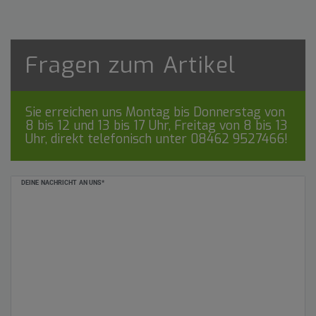
Fragen zum Artikel
Sie erreichen uns Montag bis Donnerstag von
8 bis 12 und 13 bis 17 Uhr, Freitag von 8 bis 13
Uhr, direkt telefonisch unter
08462 9527466
!
Ceres::Template.mailFormHoneypotLabel
DEINE NACHRICHT AN UNS*