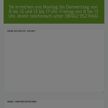
Sie erreichen uns Montag bis Donnerstag von
8 bis 12 und 13 bis 17 Uhr, Freitag von 8 bis 13
Uhr, direkt telefonisch unter
08462 9527466
!
Ceres::Template.mailFormHoneypotLabel
DEINE NACHRICHT AN UNS*
NAME / ANSPRECHPARTNER