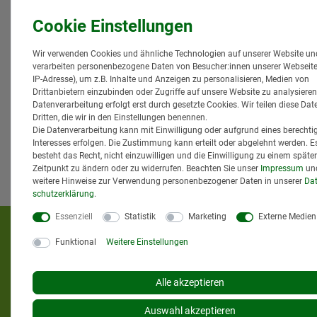
den
Versandinformationen
.
Wir verwenden Cookies und ähnliche Technologien auf unserer Website un
verarbeiten personenbezogene Daten von Besucher:innen unserer Webseite 
IP-Adresse), um z.B. Inhalte und Anzeigen zu personalisieren, Medien von
Drittanbietern einzubinden oder Zugriffe auf unsere Website zu analysieren
Datenverarbeitung erfolgt erst durch gesetzte Cookies. Wir teilen diese Dat
Dritten, die wir in den Einstellungen benennen.
Die Datenverarbeitung kann mit Einwilligung oder aufgrund eines berechti
Interesses erfolgen. Die Zustimmung kann erteilt oder abgelehnt werden. E
besteht das Recht, nicht einzuwilligen und die Einwilligung zu einem späte
Zeitpunkt zu ändern oder zu widerrufen. Beachten Sie unser
Impressum
un
weitere Hinweise zur Verwendung personenbezogener Daten in unserer
Dat
schutz­erklärung
.
Essenziell
Statistik
Marketing
Externe Medien
KUNDENMEINUNGEN
Funktional
Weitere Einstellungen
Alle akzeptieren
Auswahl akzeptieren