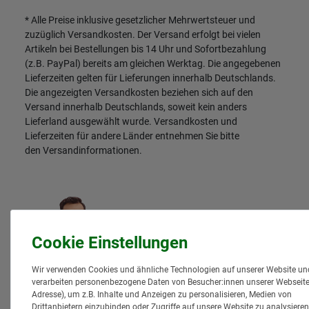
* Alle Preise inklusive gesetzlicher Mehrwertsteuer und
zuzüglich
Versandkosten
. Der Versand erfolgt bei vielen
Artikeln bei Bestellungen bis 14 Uhr und Sofortbezahlung
(z.B. PayPal) bereits am gleichen Werktag. Die angegebenen
Lieferzeiten gelten für Lieferungen innerhalb Deutschlands.
Die angezeigten Versandkosten beziehen sich auf den
Versand innerhalb Deutschlands, soweit kein anders
Lieferland ausgewählt wurde. Versandkosten und
Lieferzeiten für andere Länder entnehmen Sie bitte
den
Versandinformationen
.
Wir verwenden Cookies und ähnliche Technologien auf unserer Website un
verarbeiten personenbezogene Daten von Besucher:innen unserer Webseite (
Adresse), um z.B. Inhalte und Anzeigen zu personalisieren, Medien von
Drittanbietern einzubinden oder Zugriffe auf unsere Website zu analysieren