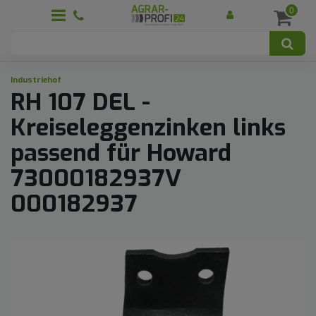
0
Industriehof
RH 107 DEL -
Kreiseleggenzinken links
passend für Howard
73000182937V
000182937