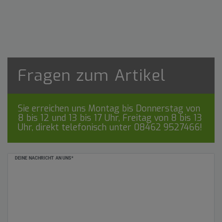
Fragen zum Artikel
Sie erreichen uns Montag bis Donnerstag von
8 bis 12 und 13 bis 17 Uhr, Freitag von 8 bis 13
Uhr, direkt telefonisch unter
08462 9527466
!
Ceres::Template.mailFormHoneypotLabel
DEINE NACHRICHT AN UNS*