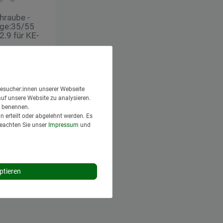
hraube -
ge:35/55
2.9 für KE-
Versand
 Tage*
esucher:innen unserer Webseite
renkorb
auf unsere Website zu analysieren.
en benennen.
 erteilt oder abgelehnt werden. Es
Beachten Sie unser
Impressum
und
ptieren