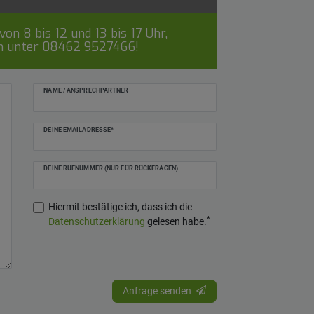
on 8 bis 12 und 13 bis 17 Uhr,
ch unter
08462 9527466
!
NAME / ANSPRECHPARTNER
DEINE EMAILADRESSE*
DEINE RUFNUMMER (NUR FÜR RÜCKFRAGEN)
Hiermit bestätige ich, dass ich die
*
Daten­schutz­erklärung
gelesen habe.
Anfrage senden