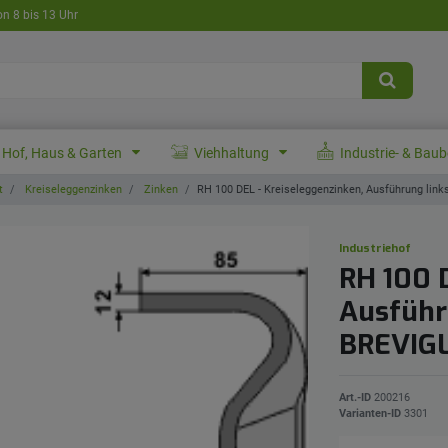
on 8 bis 13 Uhr
Hof, Haus & Garten
Viehhaltung
Industrie- & Bau
t
Kreiseleggenzinken
Zinken
RH 100 DEL - Kreiseleggenzinken, Ausführung link
Industriehof
RH 100 
Ausführ
BREVIGL
Art.-ID
200216
Varianten-ID
3301