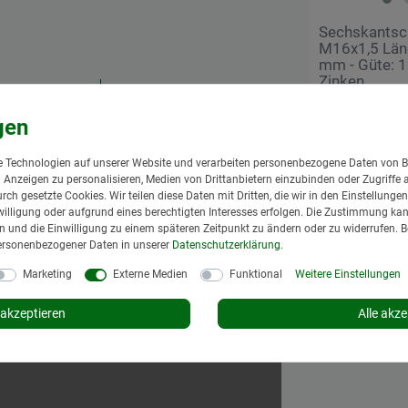
Sechskantsc
M16x1,5 Län
mm - Güte: 1
Zinken
6,95 € *
*
inkl. MwSt.
zzgl.
ßlich zu
Lieferzeit: 1 bis 3
 Technologien auf unserer Website und verarbeiten personenbezogene Daten von B
In den Wa
nd Anzeigen zu personalisieren, Medien von Drittanbietern einzubinden oder Zugriffe 
urch gesetzte Cookies. Wir teilen diese Daten mit Dritten, die wir in den Einstellung
illigung oder aufgrund eines berechtigten Interesses erfolgen. Die Zustimmung kann
gen und die Einwilligung zu einem späteren Zeitpunkt zu ändern oder zu widerrufen. 
ersonenbezogener Daten in unserer
Daten­schutz­erklärung
.
Marketing
Externe Medien
Funktional
Weitere Einstellungen
akzeptieren
Alle akze