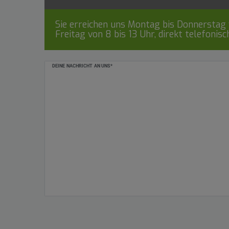
Sie erreichen uns Montag bis Donnerstag v
Freitag von 8 bis 13 Uhr, direkt telefonis
Ceres::Template.mailFormHoneypotLabel
DEINE NACHRICHT AN UNS*