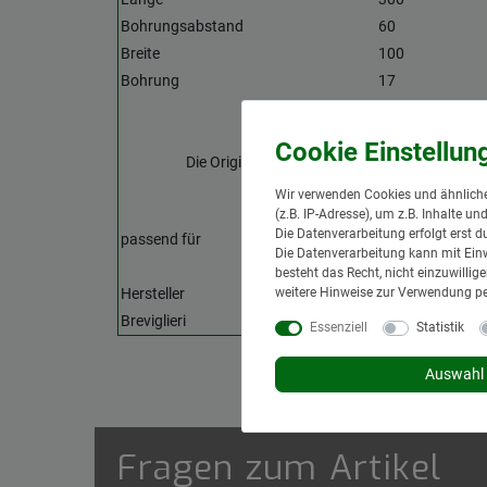
Bohrungsabstand
60
Breite
100
Bohrung
17
- Kein Original Ersatzteil -
Die Original Ersatzteilnummer dient ausschlie
Vergleichszwecken!
Wir verwenden Cookies und ähnliche
(z.B. IP-Adresse), um z.B. Inhalte u
Die Datenverarbeitung erfolgt erst d
passend für
Die Datenverarbeitung kann mit Einw
besteht das Recht, nicht einzuwilli
weitere Hinweise zur Verwendung p
Hersteller
Originalnummer
Breviglieri
0088311
Essenziell
Statistik
Auswahl 
Fragen zum Artikel