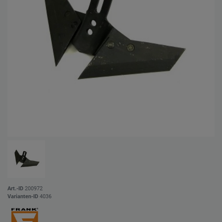
Art.-ID
200972
Varianten-ID
4036