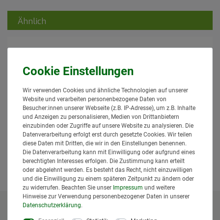
Ähnlich
Wir verwenden Cookies und ähnliche Technologien auf unserer
Website und verarbeiten personenbezogene Daten von
02432 Bruder Schaeff HR16 Mini-
Besucher:innen unserer Webseite (z.B. IP-Adresse), um z.B. Inhalte
Bagger Profi Serie für Innen und Außen
und Anzeigen zu personalisieren, Medien von Drittanbietern
21,95 € *
einzubinden oder Zugriffe auf unsere Website zu analysieren. Die
Datenverarbeitung erfolgt erst durch gesetzte Cookies. Wir teilen
*
inkl. MwSt.
zzgl.
Versand
diese Daten mit Dritten, die wir in den Einstellungen benennen.
Lieferzeit: 1 bis 3 Tage*
Die Datenverarbeitung kann mit Einwilligung oder aufgrund eines
berechtigten Interesses erfolgen. Die Zustimmung kann erteilt
In den Warenkorb
oder abgelehnt werden. Es besteht das Recht, nicht einzuwilligen
und die Einwilligung zu einem späteren Zeitpunkt zu ändern oder
zu widerrufen. Beachten Sie unser
Impressum
und weitere
Hinweise zur Verwendung personenbezogener Daten in unserer
Daten­schutz­erklärung
.
* Alle Preise inklusive gesetzlicher Mehrwertsteuer und