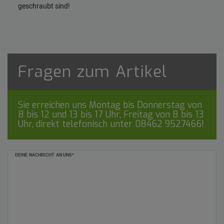
geschraubt sind!
Fragen zum Artikel
Sie erreichen uns Montag bis Donnerstag von
8 bis 12 und 13 bis 17 Uhr, Freitag von 8 bis 13
Uhr, direkt telefonisch unter
08462 9527466
!
Ceres::Template.mailFormHoneypotLabel
DEINE NACHRICHT AN UNS*