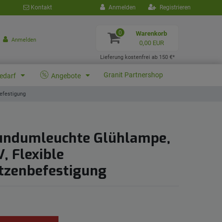
Kontakt
Anmelden
Registrieren
0
Warenkorb
Anmelden
0,00 EUR
Lieferung kostenfrei ab 150 €*
Granit Partnershop
bedarf
Angebote
efestigung
undumleuchte Glühlampe,
, Flexible
tzenbefestigung