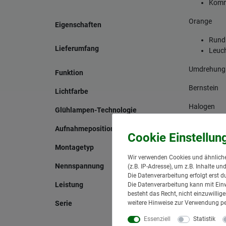
Komm
Orange
Eigenschaften
Rund
Lieferumfang
Leuch
Umdrehung
Funktion
Bernstein
Lichtfarbe
Halogen
Glühlampen-Technologie
Oben
Aufnahmeposition
Flexible Ro
Montagetyp
Wir verwenden Cookies und ähnliche
12 V
Nennspannung
(z.B. IP-Adresse), um z.B. Inhalte u
Die Datenverarbeitung erfolgt erst d
55 W
Leistung
Die Datenverarbeitung kann mit Einw
besteht das Recht, nicht einzuwilli
Saturnello
weitere Hinweise zur Verwendung p
Serie
Unive
Essenziell
Statistik