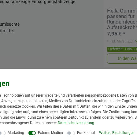
unalfahrzeuge, Entsorgungsfahrzeuge
Hella Gummi
passend für
Rundumleucht
umleuchte
Aufsteckroh
tmittel
7,95 € *
*
inkl. MwSt.
zzgl.
Lieferzeit: 1 bis 3
In den Wa
Ähnlich
hrstutzenbefestigung
 Technologien auf unserer Website und verarbeiten personenbezogene Daten von B
nd Anzeigen zu personalisieren, Medien von Drittanbietern einzubinden oder Zugriffe 
urch gesetzte Cookies. Wir teilen diese Daten mit Dritten, die wir in den Einstellung
illigung oder aufgrund eines berechtigten Interesses erfolgen. Die Zustimmung kann
gen und die Einwilligung zu einem späteren Zeitpunkt zu ändern oder zu widerrufen. 
ersonenbezogener Daten in unserer
Daten­schutz­erklärung
.
rsal
Marketing
Externe Medien
Funktional
Weitere Einstellungen