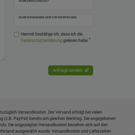
DEINE EMAILADRESSE*
DEINE RUFNUMMER (NUR FÜR RÜCKFRAGEN)
Hiermit bestätige ich, dass ich die
*
Daten­schutz­erklärung
gelesen habe.
Anfrage senden
 zuzüglich
Versandkosten
. Der Versand erfolgt bei vielen
ng (z.B. PayPal) bereits am gleichen Werktag. Die angegebenen
ands. Die angezeigten Versandkosten beziehen sich auf den
ieferland ausgewählt wurde. Versandkosten und Lieferzeiten