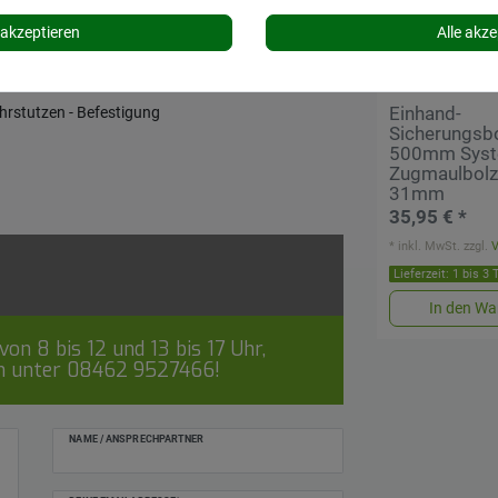
or
ruction vehicle
akzeptieren
Alle akze
Einhand-
ohrstutzen - Befestigung
Sicherungsb
500mm Syst
Zugmaulbolze
31mm
35,95 € *
*
inkl. MwSt.
zzgl.
Lieferzeit: 1 bis 3
In den Wa
on 8 bis 12 und 13 bis 17 Uhr,
ch unter
08462 9527466
!
NAME / ANSPRECHPARTNER