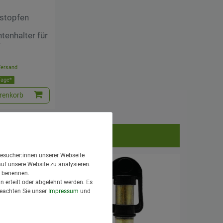
stopfen
enhalter für
r
Versand
 Tage*
renkorb
esucher:innen unserer Webseite
auf unsere Website zu analysieren.
en benennen.
 erteilt oder abgelehnt werden. Es
Beachten Sie unser
Impressum
und