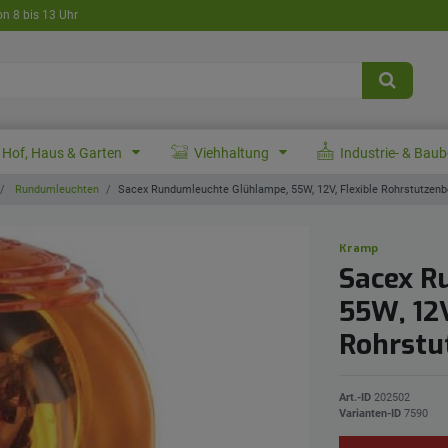
on 8 bis 13 Uhr
Hof, Haus & Garten
Viehhaltung
Industrie- & Bau
Rundumleuchten
Sacex Rundumleuchte Glühlampe, 55W, 12V, Flexible Rohrstutzenb
Kramp
Sacex R
55W, 12V
Rohrstu
Art.-ID
202502
Varianten-ID
7590